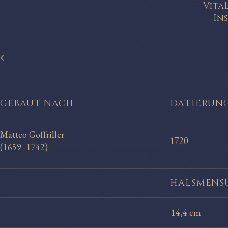
Vita
In
‹
GEBAUT NACH
DATIERUN
Matteo Goffriller
1720
(1659–1742)
HALS
MENS
14,4 cm