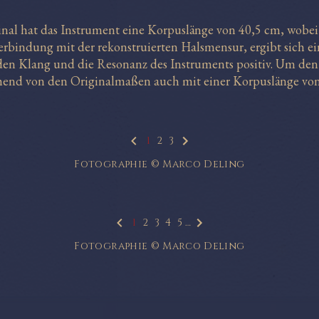
ginal hat das Instrument eine Korpuslänge von 40,5 cm, wobe
rbindung mit der rekonstruierten Halsmensur, ergibt sich ein
den Klang und die Resonanz des Instruments positiv. Um de
ehend von den Originalmaßen auch mit einer Korpuslänge von
1
2
3
Fotographie © Marco Deling
1
2
3
4
5
…
Fotographie © Marco Deling