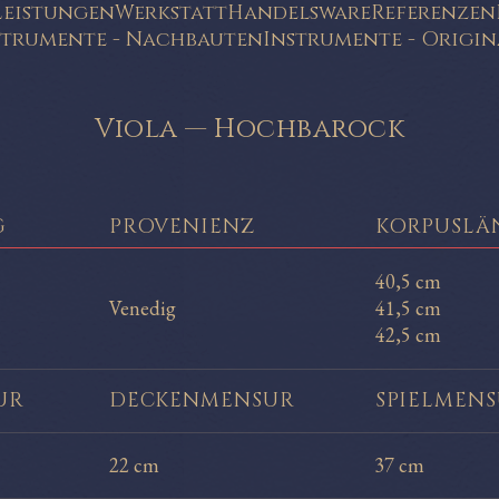
Leistungen
Werkstatt
Handelsware
Referenzen
strumente - Nachbauten
Instrumente - Origin
Viola
—
Hochbarock
G
PROVENIENZ
KORPUSLÄ
40,5 cm
Venedig
41,5 cm
42,5 cm
UR
DECKEN
MENSUR
SPIEL
MENS
22 cm
37 cm