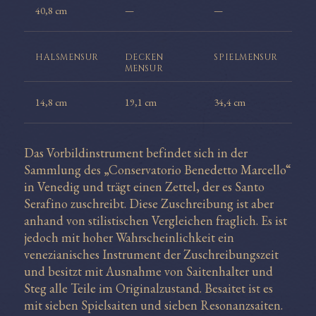
40,8 cm
—
—
HALS
MENSUR
DECKEN
SPIEL
MENSUR
MENSUR
14,8 cm
19,1 cm
34,4 cm
Das Vorbildinstrument befindet sich in der
Sammlung des „Conservatorio Benedetto Marcello“
in Venedig und trägt einen Zettel, der es Santo
Serafino zuschreibt. Diese Zuschreibung ist aber
anhand von stilistischen Vergleichen fraglich. Es ist
jedoch mit hoher Wahrscheinlichkeit ein
venezianisches Instrument der Zuschreibungszeit
und besitzt mit Ausnahme von Saitenhalter und
Steg alle Teile im Originalzustand. Besaitet ist es
mit sieben Spielsaiten und sieben Resonanzsaiten.