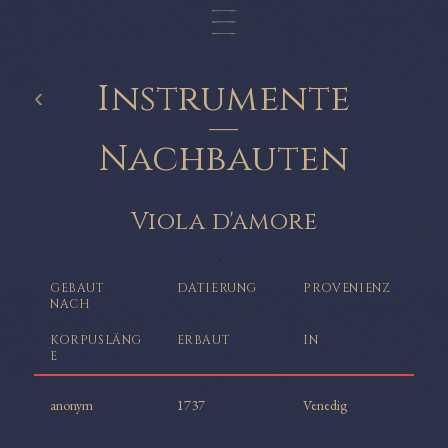
Instrumente
‹
—
Nachbauten
Viola d'amore
GEBAUT
DATIERUNG
PROVENIENZ
NACH
KORPUSLÄNG
ERBAUT
IN
E
anonym
1737
Venedig