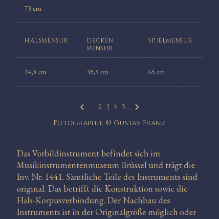
73 cm
—
—
HALS
MENSUR
DECKEN
SPIEL
MENSUR
MENSUR
24,8 cm
39,9 cm
65 cm
1
2
3
4
5
…
Fotographie © Gustav Franz
Das Vorbildinstrument befindet sich im
Musikinstrumentenmuseum Brüssel und trägt die
Inv. Nr. 1441. Sämtliche Teile des Instruments sind
original. Das betrifft die Konstruktion sowie die
Hals-Korpusverbindung. Der Nachbau des
Instruments ist in der Originalgröße möglich oder