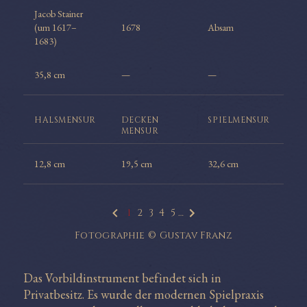
Jacob Stainer
(um 1617–
1678
Absam
1683)
35,8 cm
—
—
HALS
MENSUR
DECKEN
SPIEL
MENSUR
MENSUR
12,8 cm
19,5 cm
32,6 cm
1
2
3
4
5
…
Fotographie © Gustav Franz
Das Vorbildinstrument befindet sich in
Privatbesitz. Es wurde der modernen Spielpraxis