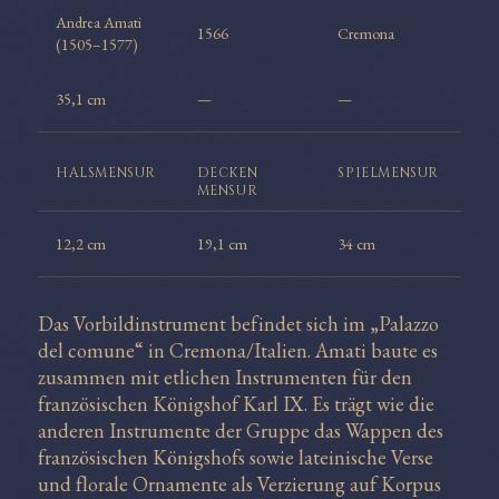
Andrea Amati
1566
Cremona
(1505–1577)
35,1 cm
—
—
HALS
MENSUR
DECKEN
SPIEL
MENSUR
MENSUR
12,2 cm
19,1 cm
34 cm
Das Vorbildinstrument befindet sich im „Palazzo
del comune“ in Cremona/Italien. Amati baute es
zusammen mit etlichen Instrumenten für den
französischen Königshof Karl IX. Es trägt wie die
anderen Instrumente der Gruppe das Wappen des
französischen Königshofs sowie lateinische Verse
und florale Ornamente als Verzierung auf Korpus